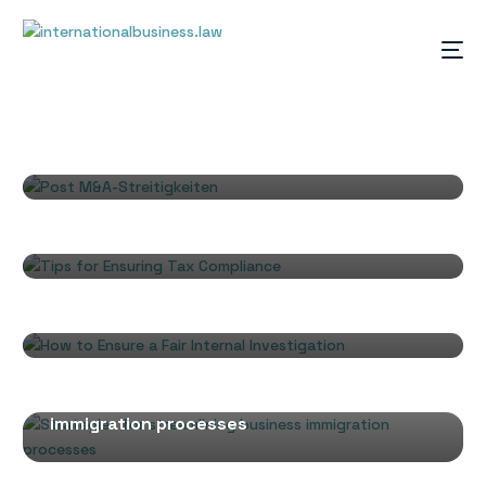
GESELLSCHAFTSRECHT
Post M&A-Streitigkeiten
,
INTERNATIONAL TAX
INTERNATIONALE STEUERN
Tips for Ensuring Tax Compliance
INTERNATIONAL CORPORATIONS
How to Ensure a Fair Internal Investigation
CORPORATE MOBILITY
DE
Strategies for streamlining business
immigration processes
,
INTERNATIONAL TRADE
INTERNATIONALER HANDEL