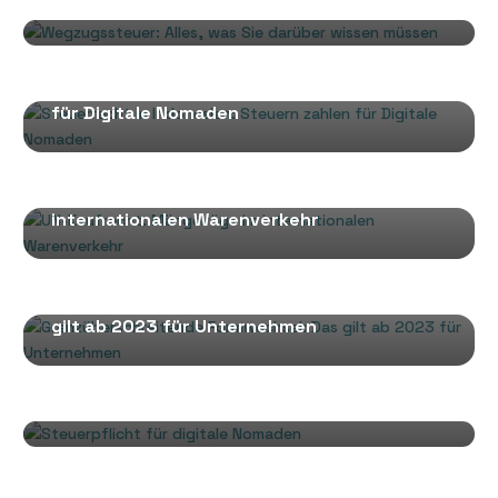
wissen müssen
INTERNATIONALE STEUERN
Steuerrecht in Indonesien: Steuern zahlen
für Digitale Nomaden
INTERNATIONALER HANDEL
UN-Kaufrecht: Mängelrüge im
internationalen Warenverkehr
MOBILITÄT VON UNTERNEHMEN
Grenzüberschreitende Formwechsel: Das
gilt ab 2023 für Unternehmen
,
DIGITALE NOMADEN
INTERNATIONALE STEUERN
Steuerpflicht für digitale Nomaden
INTERNATIONALER HANDEL
Zur Verjährung von Gewährleistungsrechten