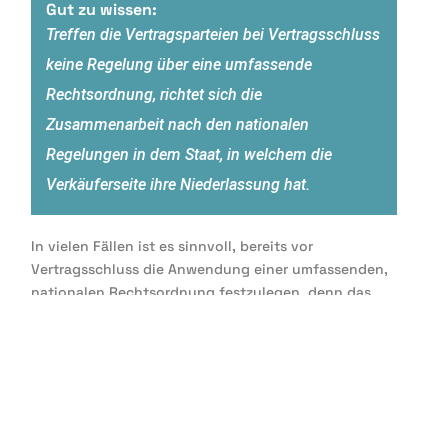
Gut zu wissen:
Treffen die Vertragsparteien bei Vertragsschluss
keine Regelung über eine umfassende
Rechtsordnung, richtet sich die
Zusammenarbeit nach den nationalen
Regelungen in dem Staat, in welchem die
Verkäuferseite ihre Niederlassung hat.
In vielen Fällen ist es sinnvoll, bereits
vor
Vertragsschluss
die Anwendung einer umfassenden,
nationalen Rechtsordnung festzulegen, denn das
gesetzlich anwendbare Recht kann sich für die eine
oder andere Partei
nachteilig
auswirken. Zudem
bietet dies die zusätzliche Gelegenheit, sich
ausreichend über die
Rechte und Pflichten
in einer
im Zweifel
fremden Rechtsordnung
zu informieren.