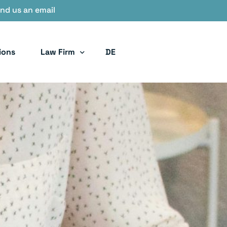
nd us an email
ions
Law Firm
DE
Values and Team
Blog