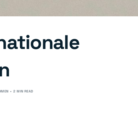
nationale
n
EHMEN
2 MIN READ