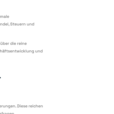
imale
andel, Steuern und
über die reine
schäftsentwicklung und
r
erungen. Diese reichen
rfragen.