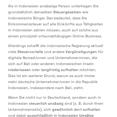
Als in Indonesien ansässige Person unterliegen Sie
grundsätzlich denselben
Steuergesetzen
wie
indonesische Bürger. Das bedeutet, dass Sie
Einkommenssteuer auf alle Einkünfte aus Tätigkeiten
in Indonesien zahlen müssen, auch auf solche aus
einem prinzipiell ortsunabhängigen Online-Business.
Allerdings schafft die indonesische Regierung aktuell
viele
Steuervorteile
und andere
Vergünstigungen
für
digitale Nomad:innen und Unternehmer:innen, die
sich auf Bali oder anderen indonesischen Inseln
niederlassen
oder
langfristig aufhalten
möchten.
Dies ist ein weiterer Grund, warum es auch immer
mehr deutsche Unternehmer:innen in die Republik
Indonesien, insbesondere nach Bali, zieht.
Wenn Sie nicht nur in Deutschland, sondern auch in
Indonesien
steuerlich ansässig
sind (z. B. durch Ihren
Unternehmenssitz), sich
gewöhnlich dort aufhalten
und dabei
ausschließlich in Indonesien Umsätze