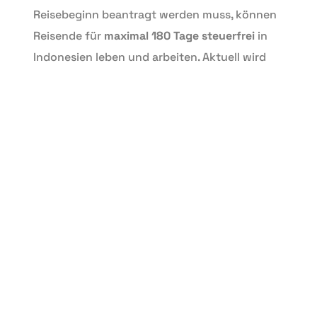
Reisebeginn beantragt werden muss, können
Reisende für
maximal 180 Tage steuerfrei
in
Indonesien leben und arbeiten. Aktuell wird
an einem
steuerfreien Visum für 5
Jahre
gearbeitet.
Pro Person sind jährlich
54 Millionen
indonesische Rupiah
(IDR) als
Steuerfreibetrag
abzugsfähig, was ca. 3.249
Euro entspricht. Unterhalb dieser Grenze
müssen Sie grundsätzlich keine
Einkommenssteuer zahlen. Niedrigere
Freibeträge
gibt es für Ehegatten und Kinder.
Die Einkommensteuer beträgt
5 %
für
Unternehmen, die pro Jahr mehr als
IDR
50
Millionen
erwirtschaften. Dies entspricht