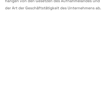
hängen von den Gesetzen des Aufnahmelandes und
der Art der Geschäftstätigkeit des Unternehmens ab.
Im Allgemeinen unterliegt eine Zweigniederlassung
den Gesetzen sowohl des Heimat- als auch des
Gastlandes. Dazu gehören auch die Steuergesetze,
was bedeutet, dass die Muttergesellschaft
möglicherweise in beiden Ländern für die Einkünfte
der Zweigniederlassung steuerpflichtig ist.
Auf der anderen Seite unterliegt eine
Tochtergesellschaft als eigenständige juristische
Person in erster Linie den Gesetzen des Gastlandes.
Dazu gehören auch die Steuergesetze, was bedeutet,
dass die Muttergesellschaft in der Regel nicht für die
Steuern auf das Einkommen der Tochtergesellschaft